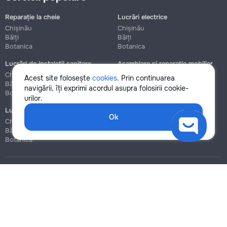
Reparație la cheie
Lucrări electrice
Chișinău
Chișinău
Bălți
Bălți
Botanica
Botanica
Lucrări de instalații sanitare
Asamblare și reparație mobilier
Chișinău
Chișinău
Acest site folosește
cookies
. Prin continuarea
Bălți
Bălți
navigării, îți exprimi acordul asupra folosirii cookie-
Botanica
Botanica
urilor.
Lucrări de construcție și instalare
Ok
Chișinău
Bălți
Botanica
Blog
Reguli
Prețuri la servicii
Ajutor
Politica de confidențialitate
Cookies