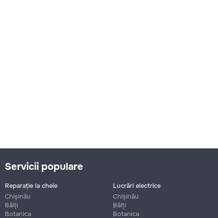
Servicii populare
Reparație la cheie
Lucrări electrice
Chișinău
Chișinău
Bălți
Bălți
Botanica
Botanica