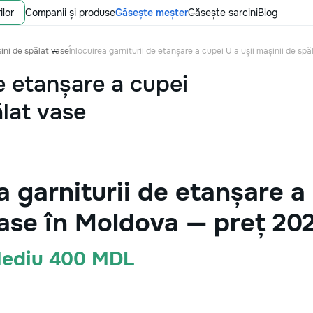
ilor
Companii și produse
Găsește meșter
Găsește sarcini
Blog
ini de spălat vase
Înlocuirea garniturii de etanșare a cupei U a ușii mașinii de spă
de etanșare a cupei
ălat vase
a garniturii de etanșare a 
vase în Moldova — preț 20
Mediu 400 MDL