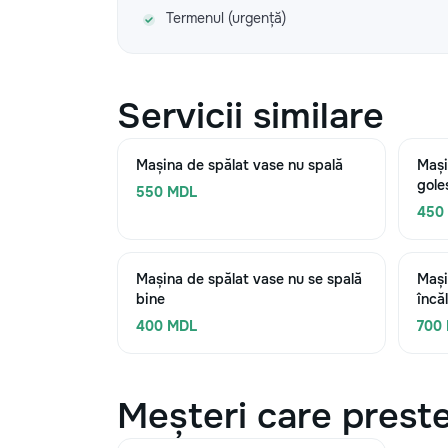
Termenul (urgență)
Servicii similare
Mașina de spălat vase nu spală
Mași
gole
550 MDL
450
Mașina de spălat vase nu se spală
Mași
bine
încă
400 MDL
700
Meșteri care preste