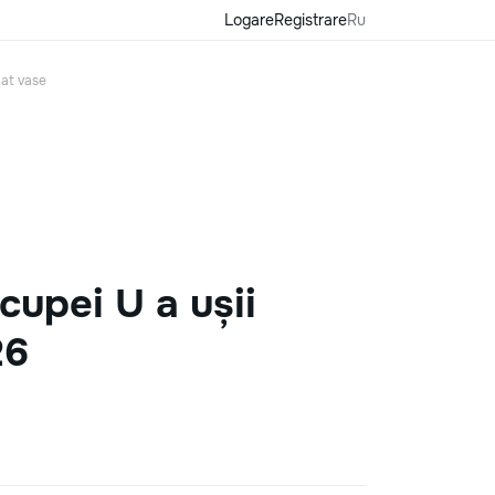
Logare
Registrare
Ru
lat vase
cupei U a ușii
26