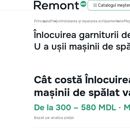
Catalogul meșter
Principala
Prețuri
Instalarea și repararea echipamentelor
Maș
Înlocuirea garniturii 
U a ușii mașinii de sp
Cât costă Înlocuire
mașinii de spălat 
De la 300 – 580 MDL · 
Bazat pe analiza pieței