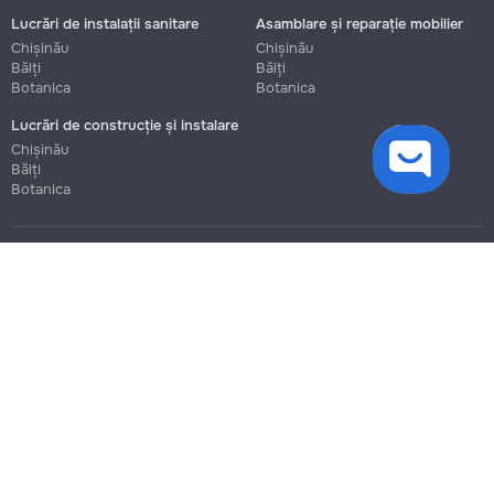
Lucrări de instalații sanitare
Asamblare și reparație mobilier
Chișinău
Chișinău
Bălți
Bălți
Botanica
Botanica
Lucrări de construcție și instalare
cookies
Chișinău
Bălți
Botanica
Blog
Reguli
Prețuri la servicii
Ajutor
Politica de confidențialitate
Cookies