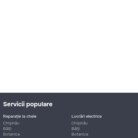
Servicii populare
Reparație la cheie
Lucrări electrice
Chișinău
Chișinău
Bălți
Bălți
Botanica
Botanica