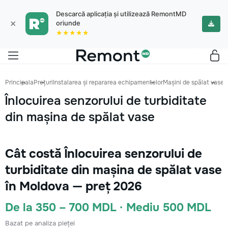
Descarcă aplicația și utilizează RemontMD
×
oriunde
★★★★★
Principala
Prețuri
Instalarea și repararea echipamentelor
Mașini de spălat vase
Î
Înlocuirea senzorului de turbiditate
din mașina de spălat vase
Cât costă Înlocuirea senzorului de
turbiditate din mașina de spălat vase
în Moldova — preț 2026
De la 350 – 700 MDL · Mediu 500 MDL
Bazat pe analiza pieței