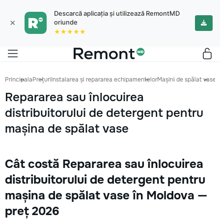
Descarcă aplicația și utilizează RemontMD
×
oriunde
★★★★★
Principala
Prețuri
Instalarea și repararea echipamentelor
Mașini de spălat vase
R
Repararea sau înlocuirea
distribuitorului de detergent pentru
mașina de spălat vase
Cât costă Repararea sau înlocuirea
distribuitorului de detergent pentru
mașina de spălat vase în Moldova —
preț 2026