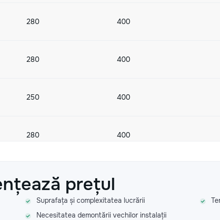
280
400
280
400
250
400
280
400
280
400
ențează prețul
Suprafața și complexitatea lucrării
Te
Necesitatea demontării vechilor instalații