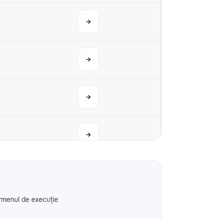
→
→
→
→
→
rmenul de execuție