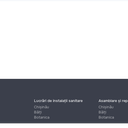
Lucrări de instalații sanitare
Asamblare și repa
Chișinău
Chișinău
Bălți
Bălți
Botanica
Botanica