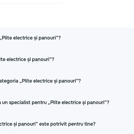
380
550
„Plite electrice și panouri”?
380
550
ite electrice și panouri”?
450
600
tegoria „Plite electrice și panouri”?
un specialist pentru „Plite electrice și panouri”?
850
1100
ctrice și panouri” este potrivit pentru tine?
520
700