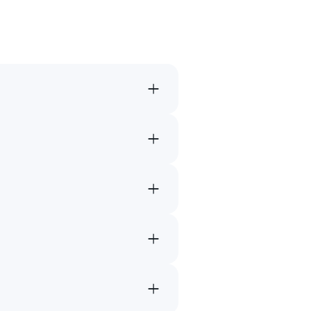
→
→
→
→
→