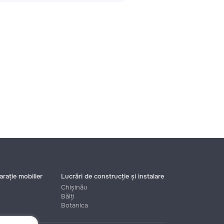
rație mobilier
Lucrări de construcție și instalare
Chișinău
Bălți
Botanica