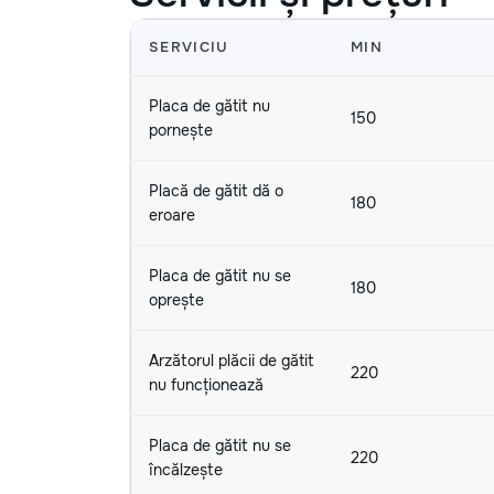
SERVICIU
MIN
Placa de gătit nu
150
pornește
Placă de gătit dă o
180
eroare
Placa de gătit nu se
180
oprește
Arzătorul plăcii de gătit
220
nu funcționează
Placa de gătit nu se
220
încălzește