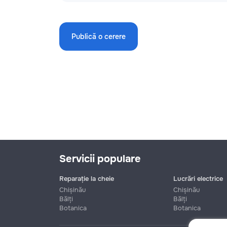
Publică o cerere
Servicii populare
Reparație la cheie
Lucrări electrice
Chișinău
Chișinău
Bălți
Bălți
Botanica
Botanica
Nume