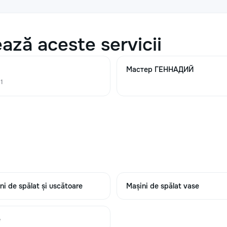
450
600
ază aceste servicii
230
350
Мастер ГЕННАДИЙ
 1
230
350
320
480
ni de spălat și uscătoare
Mașini de spălat vase
320
480
e