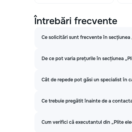
Înlocuirea cutiei de
280
Întrebări frecvente
borne a plitei
Repararea sau
Ce solicitări sunt frecvente în secțiunea 
înlocuirea unui arzător
280
cu prelungire a plitei
De ce pot varia prețurile în secțiunea „Pl
Repararea sau
înlocuirea modulului de
320
control al plăcuței de
Cât de repede pot găsi un specialist în ca
gătit
Ce trebuie pregătit înainte de a contacta 
Înlocuirea sticlei plitei
640
Înlocuirea invertorului
Cum verifici că executantul din „Plite ele
400
unei plită cu inducție