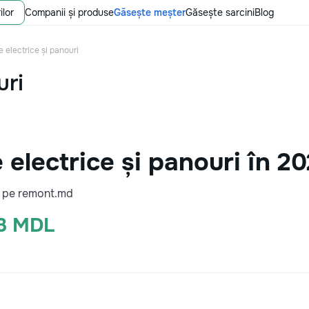
ilor
Companii și produse
Găsește meșter
Găsește sarcini
Blog
e electrice și panouri
uri
e electrice și panouri în 2
de pe remont.md
48 MDL