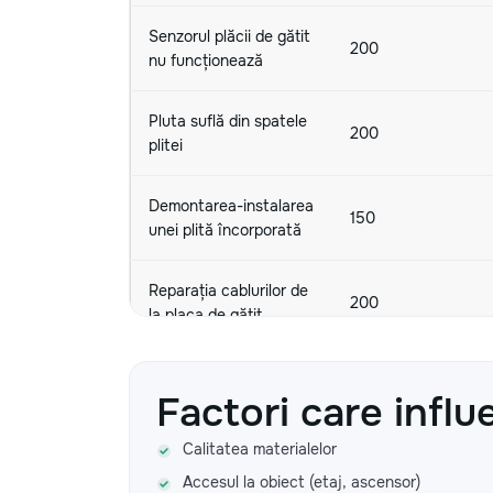
Senzorul plăcii de gătit
200
nu funcționează
Pluta suflă din spatele
200
plitei
Demontarea-instalarea
150
unei plită încorporată
Reparația cablurilor de
200
la placa de gătit
Deblocarea plitei de
200
Factori care influ
gătit
Calitatea materialelor
Repararea sau
înlocuirea plăcii de
Accesul la obiect (etaj, ascensor)