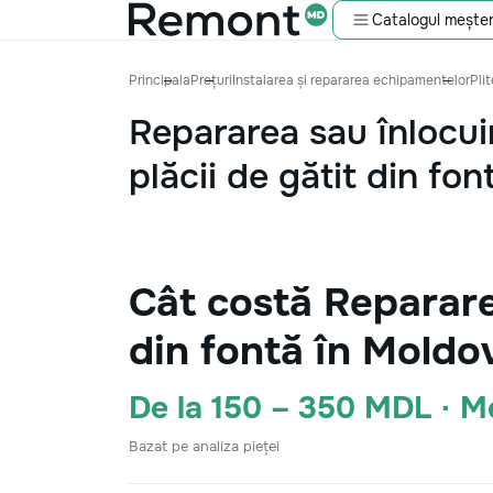
Catalogul meșter
Principala
Prețuri
Instalarea și repararea echipamentelor
Plit
Repararea sau înlocui
plăcii de gătit din fon
Cât costă Repararea
din fontă în Moldo
De la 150 – 350 MDL · 
Bazat pe analiza pieței