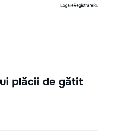
Logare
Registrare
Ru
i plăcii de gătit