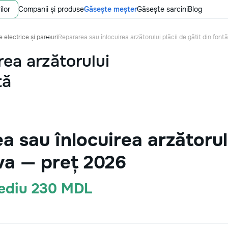
ilor
Companii și produse
Găsește meșter
Găsește sarcini
Blog
e electrice și panouri
Repararea sau înlocuirea arzătorului plăcii de gătit din fontă
rea arzătorului
tă
 sau înlocuirea arzătorulu
va — preț 2026
Mediu 230 MDL