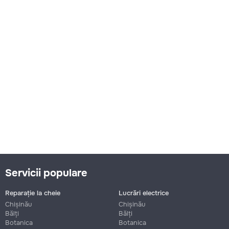
Servicii populare
Reparație la cheie
Lucrări electrice
Chișinău
Chișinău
Bălți
Bălți
Botanica
Botanica