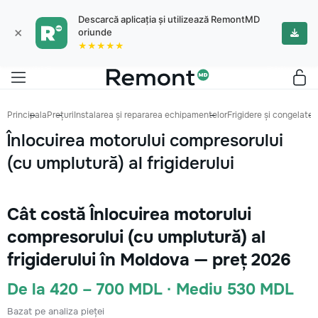
Descarcă aplicația și utilizează RemontMD
×
oriunde
★★★★★
Principala
Prețuri
Instalarea și repararea echipamentelor
Frigidere și congelatoa
Înlocuirea motorului compresorului
(cu umplutură) al frigiderului
Cât costă Înlocuirea motorului
compresorului (cu umplutură) al
frigiderului în Moldova — preț 2026
De la 420 – 700 MDL · Mediu 530 MDL
Bazat pe analiza pieței