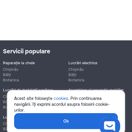
Servicii populare
Reparație la cheie
Lucrări electrice
Chișinău
Chișinău
Bălți
Bălți
Botanica
Botanica
Lucrări de instalații sanitare
Asamblare și reparație mobilier
Chișinău
Chișinău
Acest site folosește
cookies
. Prin continuarea
Bălți
Bălți
navigării, îți exprimi acordul asupra folosirii cookie-
Botanica
Botanica
urilor.
Lucrări de construcție și instalare
Ok
Chișinău
Bălți