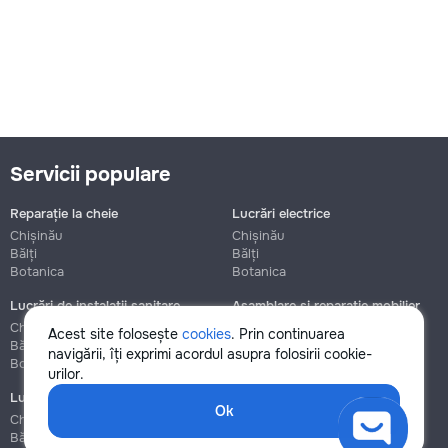
Servicii populare
Reparație la cheie
Lucrări electrice
Chișinău
Chișinău
Bălți
Bălți
Botanica
Botanica
Lucrări de instalații sanitare
Asamblare și reparație mobilier
Chișinău
Chișinău
Acest site folosește
cookies
. Prin continuarea
Bălți
Bălți
navigării, îți exprimi acordul asupra folosirii cookie-
Botanica
Botanica
urilor.
Lucrări de construcție și instalare
Ok
Chișinău
Bălți