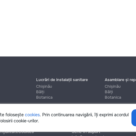
Lucrări de instalații sanitare
Asamblare și repa
Chișinău
Chișinău
Bălți
Bălți
Botanica
Botanica
ite folosește
cookies
. Prin continuarea navigării, îți exprimi acordul
Ajutor
olosirii cookie-urilor.
nțialitate
Cookies
Scrie în suport