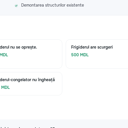
Demontarea structurilor existente
iderul nu se oprește.
Frigiderul are scurgeri
 MDL
500 MDL
iderul-congelator nu îngheață
0 MDL