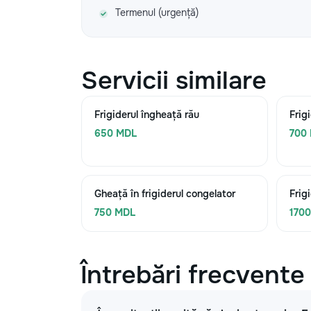
Termenul (urgență)
Servicii similare
Frigiderul îngheață rău
Frig
650 MDL
700
Gheață în frigiderul congelator
Frig
750 MDL
170
Întrebări frecvente