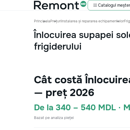
Catalogul meșter
Principala
Prețuri
Instalarea și repararea echipamentelor
Fri
Înlocuirea supapei so
frigiderului
Cât costă Înlocuire
— preț 2026
De la 340 – 540 MDL · 
Bazat pe analiza pieței