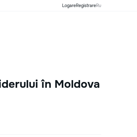
Logare
Registrare
Ru
iderului în Moldova