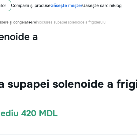
ilor
Companii și produse
Găsește meșter
Găsește sarcini
Blog
gidere și congelatoare
Înlocuirea supapei solenoide a frigiderului
lenoide a
a supapei solenoide a frig
Mediu 420 MDL