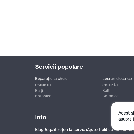
Servicii populare
Reparație la cheie
Lucrări electrice
Chișinău
Chișinău
Bălți
Bălți
Botanica
Botanica
Nume
Acest s
Info
asupra f
Telefon
Blog
Reguli
Prețuri la servicii
Ajutor
Politica de confide