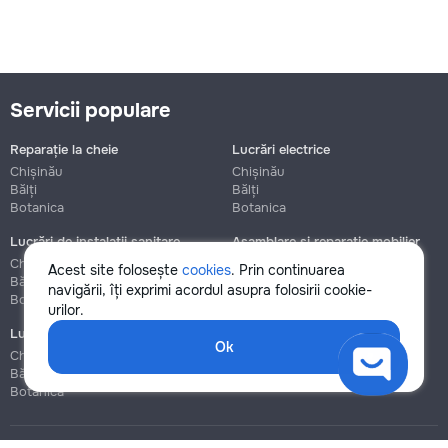
Servicii populare
Reparație la cheie
Lucrări electrice
Chișinău
Chișinău
Bălți
Bălți
Botanica
Botanica
Lucrări de instalații sanitare
Asamblare și reparație mobilier
Chișinău
Chișinău
Acest site folosește
cookies
. Prin continuarea
Bălți
Bălți
navigării, îți exprimi acordul asupra folosirii cookie-
Botanica
Botanica
urilor.
Lucrări de construcție și instalare
Ok
Chișinău
Bălți
Botanica