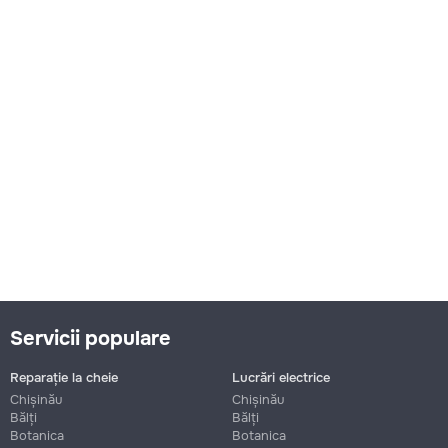
Servicii populare
Reparație la cheie
Lucrări electrice
Chișinău
Chișinău
Bălți
Bălți
Botanica
Botanica