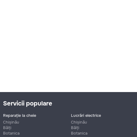
Servicii populare
Reparație la cheie
Lucrări electrice
Chișinău
Chișinău
Bălți
Bălți
Botanica
Botanica