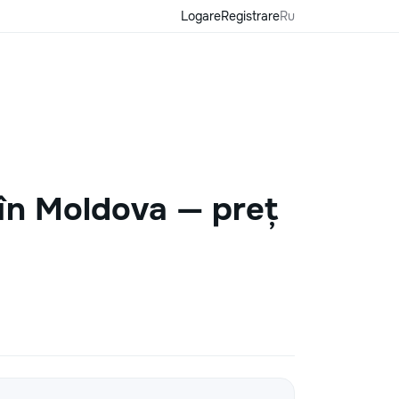
Logare
Registrare
Ru
 în Moldova — preț