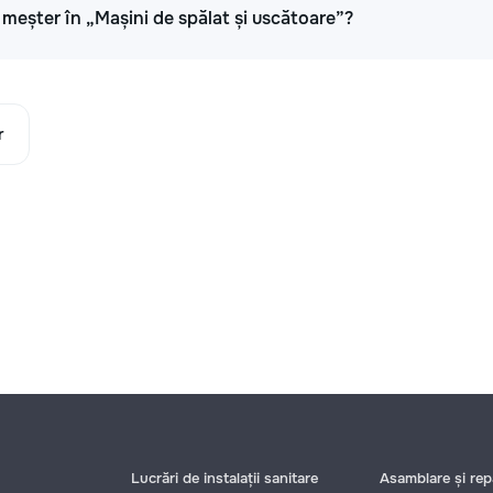
i meșter în „Mașini de spălat și uscătoare”?
r
Lucrări de instalații sanitare
Asamblare și repa