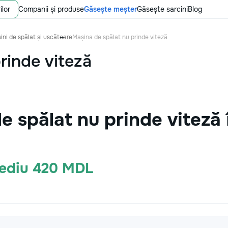
ilor
Companii și produse
Găsește meșter
Găsește sarcini
Blog
ini de spălat și uscătoare
Mașina de spălat nu prinde viteză
rinde viteză
e spălat nu prinde viteză
Mediu 420 MDL