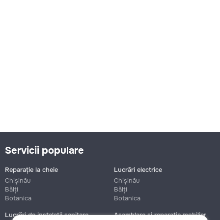
Servicii populare
Reparație la cheie
Lucrări electrice
Chișinău
Chișinău
Bălți
Bălți
Botanica
Botanica
Lucrări de instalații sanitare
Asamblare și reparație mobilier