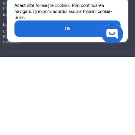
Chișinău
Chișinău
Acest site folosește
cookies
. Prin continuarea
Bălți
Bălți
navigării, îți exprimi acordul asupra folosirii cookie-
Botanica
Botanica
urilor.
Lucrări de construcție și instalare
Ok
Chișinău
Bălți
Botanica
Blog
Reguli
Prețuri la servicii
Ajutor
Politica de confidențialitate
Cookies