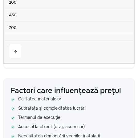
200
450
700
→
Чистка от накипи
400
Factori care influențează prețul
Calitatea materialelor
600
Suprafața și complexitatea lucrării
900
Termenul de execuție
Accesul la obiect (etaj, ascensor)
Necesitatea demontării vechilor instalații
→