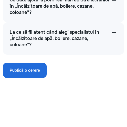
în „Încălzitoare de apă, boilere, cazane,
→
coloane”?
Restaurarea plăcilor electronice ale unui rug de gaz
La ce să fii atent când alegi specialistul în
„Încălzitoare de apă, boilere, cazane,
500
coloane”?
700
1200
Publică o cerere
→
Instalarea unui cazan pe gaz
400