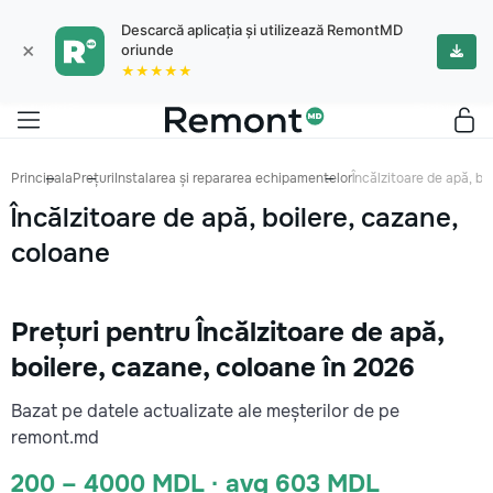
Descarcă aplicația și utilizează RemontMD
×
oriunde
★★★★★
Principala
Prețuri
Instalarea și repararea echipamentelor
Încălzitoare de apă, bo
Încălzitoare de apă, boilere, cazane,
coloane
Prețuri pentru Încălzitoare de apă,
boilere, cazane, coloane în 2026
Bazat pe datele actualizate ale meșterilor de pe
remont.md
200 – 4000 MDL · avg 603 MDL