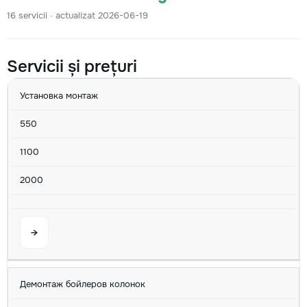
16 servicii · actualizat 2026-06-19
Servicii și prețuri
SERVICIU
MIN
AVG
MAX
U/M
Установка монтаж
550
1100
2000
→
Демонтаж бойлеров колонок