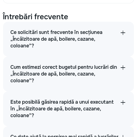
Diagnosticarea defecțiunilor cazanelor cu gaz
300
Întrebări frecvente
400
Ce solicitări sunt frecvente în secțiunea
600
„Încălzitoare de apă, boilere, cazane,
coloane”?
→
Cum estimezi corect bugetul pentru lucrări din
„Încălzitoare de apă, boilere, cazane,
coloane”?
Decalcifierea schimbătorului de căldură al cazanului de gaz
350
Este posibilă găsirea rapidă a unui executant
în „Încălzitoare de apă, boilere, cazane,
500
coloane”?
800
Ce date ajută la pornirea mai rapidă a lucrărilor