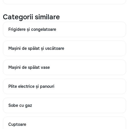
1300
Categorii similare
→
Frigidere și congelatoare
Mașini de spălat și uscătoare
Диагностика
200
Mașini de spălat vase
300
400
Plite electrice și panouri
Sobe cu gaz
→
Cuptoare