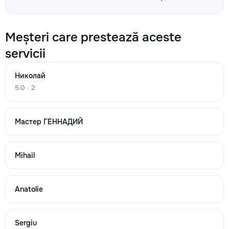
Meșteri care prestează aceste
Замена анода
servicii
600
Николай
800
5.0 · 2
1100
Мастер ГЕННАДИЙ
→
Mihail
Замена тэна
Anatolie
700
950
Sergiu