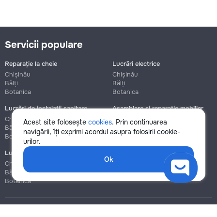
Servicii populare
Reparație la cheie
Lucrări electrice
Chișinău
Chișinău
Bălți
Bălți
Botanica
Botanica
Lucrări de instalații sanitare
Asamblare și reparație mobilier
Chișinău
Chișinău
Acest site folosește
cookies
. Prin continuarea
Bălți
Bălți
navigării, îți exprimi acordul asupra folosirii cookie-
Botanica
Botanica
urilor.
Lucrări de construcție și instalare
Ok
Chișinău
Bălți
Botanica
Blog