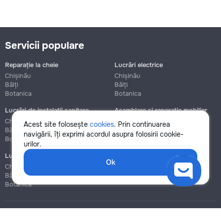
Servicii populare
Reparație la cheie
Lucrări electrice
Chișinău
Chișinău
Bălți
Bălți
Botanica
Botanica
Lucrări de instalații sanitare
Asamblare și reparație mobilier
Chișinău
Chișinău
Acest site folosește
cookies
. Prin continuarea
Bălți
Bălți
navigării, îți exprimi acordul asupra folosirii cookie-
Botanica
Botanica
urilor.
Lucrări de construcție și instalare
Ok
Chișinău
Bălți
Botanica
Blog