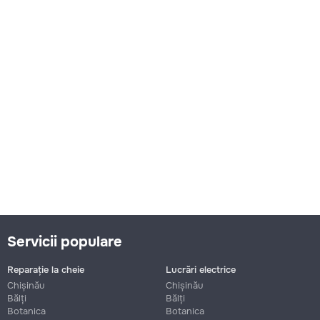
Servicii populare
Reparație la cheie
Lucrări electrice
Chișinău
Chișinău
Bălți
Bălți
Botanica
Botanica