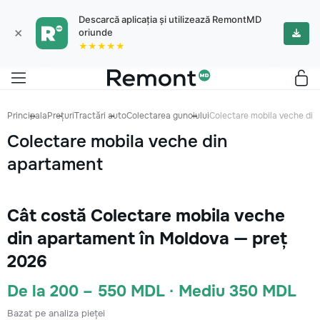
Descarcă aplicația și utilizează RemontMD
×
oriunde
★★★★★
Principala
Prețuri
Tractări auto
Colectarea gunoiului
Colectare mobila veche din
Colectare mobila veche din
apartament
Cât costă Colectare mobila veche
din apartament în Moldova — preț
2026
De la 200 – 550 MDL · Mediu 350 MDL
Bazat pe analiza pieței