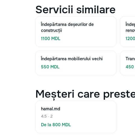
Servicii similare
Îndepărtarea deșeurilor de
Înde
construcții
reno
1100 MDL
120
Îndepărtarea mobilierului vechi
Tran
550 MDL
450
Meșteri care preste
hamal.md
4.5 · 2
De la 800 MDL