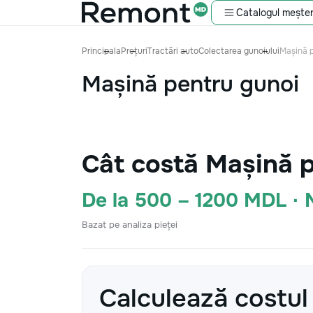
Catalogul meșter
Principala
Prețuri
Tractări auto
Colectarea gunoiului
Mașină p
Mașină pentru gunoi
Cât costă Mașină p
De la 500 – 1200 MDL ·
Bazat pe analiza pieței
Calculează costul