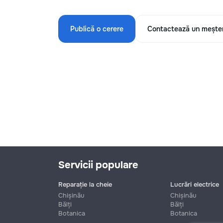
Publică o cerere
Contactează un mește
Servicii populare
Reparație la cheie
Lucrări electrice
Chișinău
Chișinău
Bălți
Bălți
Botanica
Botanica
Nume