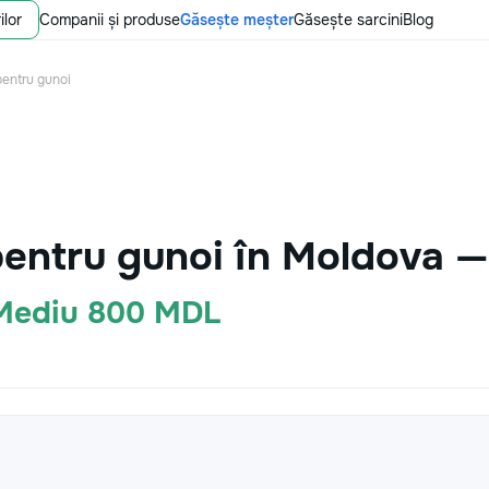
ilor
Companii și produse
Găsește meșter
Găsește sarcini
Blog
entru gunoi
entru gunoi în Moldova —
 Mediu 800 MDL