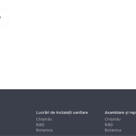
r
Lucrări de instalații sanitare
Asamblare și repa
Chișinău
Chișinău
Bălți
Bălți
Botanica
Botanica