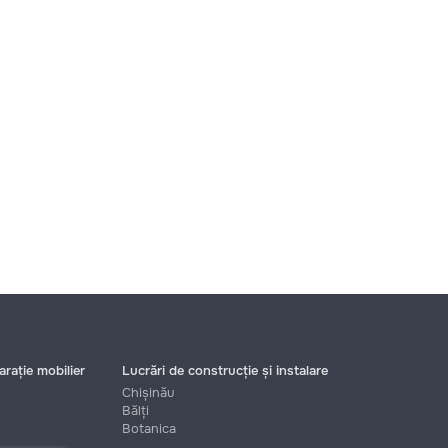
rație mobilier
Lucrări de construcție și instalare
Chișinău
Bălți
Botanica