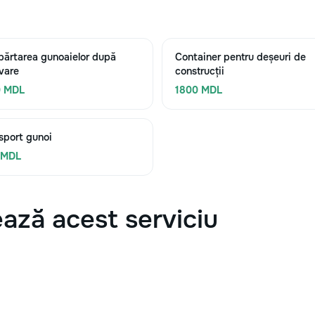
părtarea gunoaielor după
Container pentru deșeuri de
vare
construcții
0 MDL
1800 MDL
sport gunoi
 MDL
ază acest serviciu