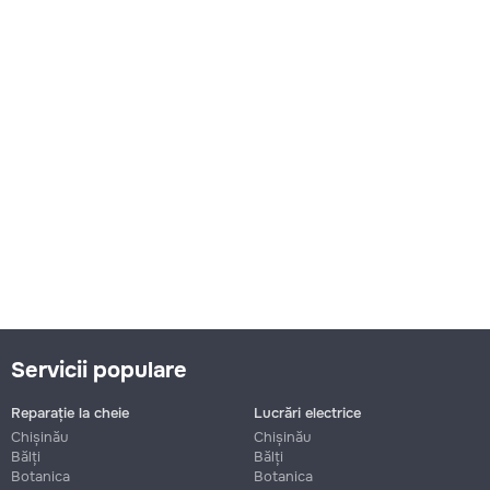
Servicii populare
Reparație la cheie
Lucrări electrice
Chișinău
Chișinău
Bălți
Bălți
Botanica
Botanica