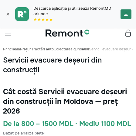
Descarcă aplicația și utilizează RemontMD
×
oriunde
★★★★★
Principala
Prețuri
Tractări auto
Colectarea gunoiului
Servicii evacuare deșeuri di
Servicii evacuare deșeuri din
construcții
Cât costă Servicii evacuare deșeuri
din construcții în Moldova — preț
2026
De la 800 – 1500 MDL · Mediu 1100 MDL
Bazat pe analiza pieței