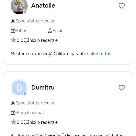
Anatolie
Specialist particular
Liber
Bacioi
0,0
nici o recenzie
Meșter cu experiență Calitate garantez
citește tot
D
Dumitru
Specialist particular
Parțial ocupat
0,0
nici o recenzie
🔨 „Soț la oră” în Chișinău Îți lipsesc mâinile unui bărbat în