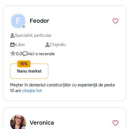
F
Feodor
Specialist particular
Liber
Chișinău
0,0
nici o recenzie
Nanu market
Meșter în domeniul construcțiilor cu experiență de peste
10 ani
citește tot
Veronica