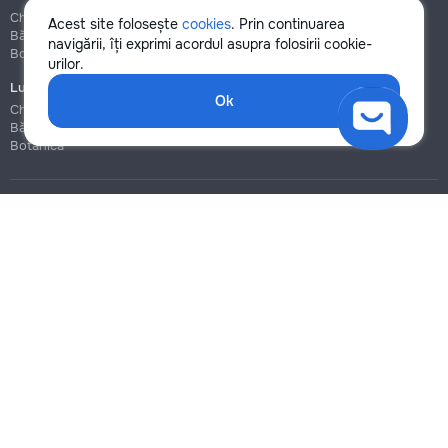
Chișinău
Chișinău
Acest site folosește
cookies
. Prin continuarea
Bălți
Bălți
navigării, îți exprimi acordul asupra folosirii cookie-
Botanica
Botanica
urilor.
Lucrări de construcție și instalare
Ok
Chișinău
Bălți
Botanica
Blog
Reguli
Prețuri la servicii
Ajutor
Politica de confidențialitate
Cookies