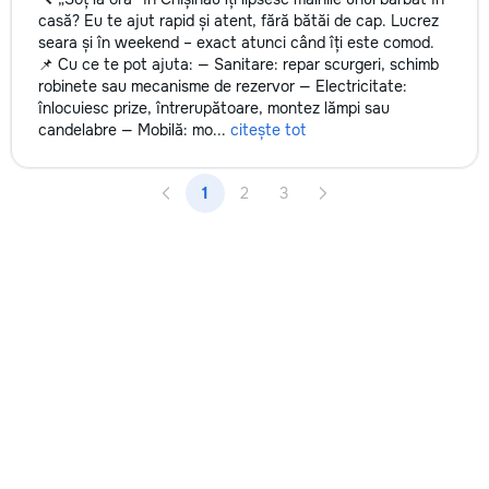
casă? Eu te ajut rapid și atent, fără bătăi de cap. Lucrez
seara și în weekend – exact atunci când îți este comod.
📌 Cu ce te pot ajuta: — Sanitare: repar scurgeri, schimb
robinete sau mecanisme de rezervor — Electricitate:
înlocuiesc prize, întrerupătoare, montez lămpi sau
candelabre — Mobilă: mo...
citește tot
1
2
3