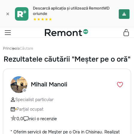
Descarcă aplicația și utilizează RemontMD
×
oriunde
★★★★★
Principala
Căutare
Rezultatele căutării "Meșter pe o oră"
Mihail Manoli
Specialist particular
Parțial ocupat
0,0
nici o recenzie
* Oferim servicii de Meşter pe o Ora in Chisinau. Realizat