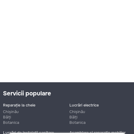
Servicii populare
Reparație la cheie
Lucrări electrice
Chișinău
Chișinău
Bălți
Bălți
Botanica
Botanica
Lucrări de instalații sanitare
Asamblare și reparație mobilier