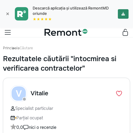
Descarcă aplicația și utilizează RemontMD
×
oriunde
★★★★★
Principala
Căutare
Rezultatele căutării "intocmirea si
verificarea contractelor"
V
Vitalie
Specialist particular
Parțial ocupat
0,0
nici o recenzie