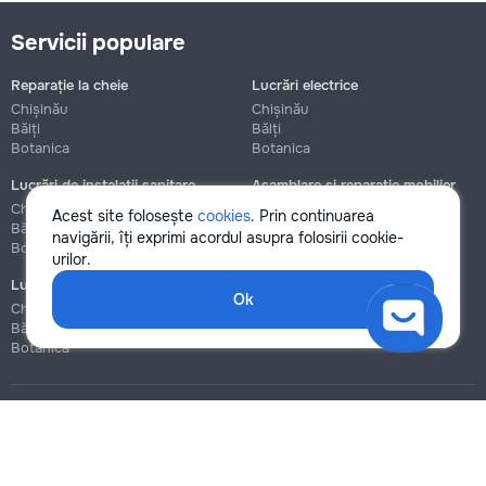
Servicii populare
Reparație la cheie
Lucrări electrice
Chișinău
Chișinău
Bălți
Bălți
Botanica
Botanica
Lucrări de instalații sanitare
Asamblare și reparație mobilier
Chișinău
Chișinău
Acest site folosește
cookies
. Prin continuarea
Bălți
Bălți
navigării, îți exprimi acordul asupra folosirii cookie-
Botanica
Botanica
urilor.
Lucrări de construcție și instalare
Ok
Chișinău
Bălți
Botanica
Blog
Reguli
Prețuri la servicii