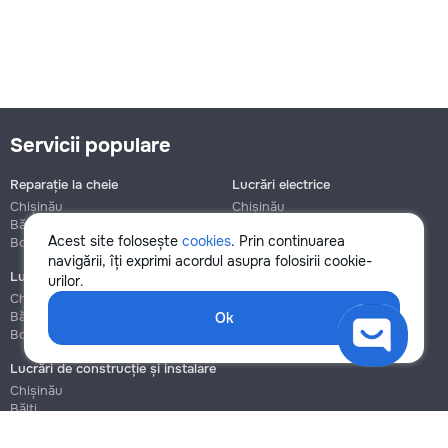
Servicii populare
Reparație la cheie
Lucrări electrice
Chișinău
Chișinău
Bălți
Bălți
Acest site folosește
cookies
. Prin continuarea
Botanica
Botanica
navigării, îți exprimi acordul asupra folosirii cookie-
Lucrări de instalații sanitare
Asamblare și reparație mobilier
urilor.
Chișinău
Chișinău
Bălți
Bălți
Ok
Botanica
Botanica
Lucrări de construcție și instalare
Chișinău
Bălți
Botanica