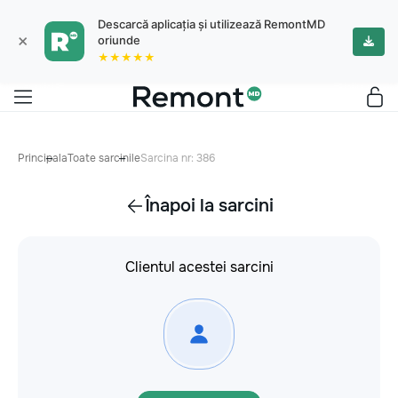
Descarcă aplicația și utilizează RemontMD
×
oriunde
★★★★★
Principala
Toate sarcinile
Sarcina nr: 386
Înapoi la sarcini
Clientul acestei sarcini