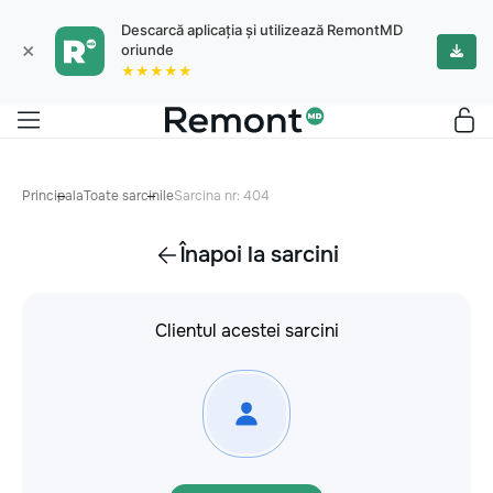
Descarcă aplicația și utilizează RemontMD
×
oriunde
★★★★★
Principala
Toate sarcinile
Sarcina nr: 404
Înapoi la sarcini
Clientul acestei sarcini