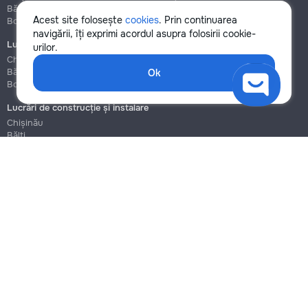
Bălți
Bălți
Acest site folosește
cookies
. Prin continuarea
Botanica
Botanica
navigării, îți exprimi acordul asupra folosirii cookie-
Lucrări de instalații sanitare
Asamblare și reparație mobilier
urilor.
Chișinău
Chișinău
Bălți
Bălți
Ok
Botanica
Botanica
Lucrări de construcție și instalare
Chișinău
Bălți
Botanica
Blog
Reguli
Prețuri la servicii
Ajutor
Politica de confidențialitate
Cookies