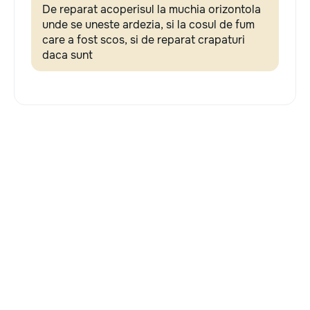
De reparat acoperisul la muchia orizontola
unde se uneste ardezia, si la cosul de fum
care a fost scos, si de reparat crapaturi
daca sunt