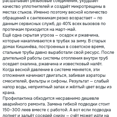
расшатывает резьбовые соединения, ухудшает
качество уплотнителей и создаёт микротрещины в
местах стыков. Именно поэтому весной количество
обращений к сантехникам резко возрастает — по
данным сервисных служб, до 40% всех вызовов по
протечкам приходится на март–май.
Ещё одна скрытая угроза — осадок и ржавчина,
которые накапливаются в трубах за зиму. В старых
домах Кишинёва, построенных в советское время,
стальные трубы давно выработали свой ресурс. После
длительной работы системы отопления внутри труб
оседает окалина, ржавчина и известковый налёт.
Когда весной давление в системе меняется, эти
отложения начинают двигаться, забивая аэраторы
смесителей, фильтры и сифоны. Результат — слабый
напор воды, неприятный запах и жёлтый цвет воды из
крана.
Профилактика обходится несравнимо дешевле
аварийного ремонта. Замена гибкой подводки стоит
150–300 леев вместе с работой. А вот если подводка
лопнет и зальёт соседей снизу — счёт может идти на