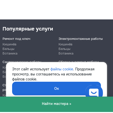
Популярные услуги
Ремонт под ключ
Электромонтажные работы
Кишинёв
Кишинёв
Бельцы
Бельцы
Ботаника
Ботаника
Сантехнические работы
Сборка и ремонт мебели
Кишинёв
Кишинёв
Этот сайт использует
файлы cookie
. Продолжая
Бельцы
Бельцы
просмотр, вы соглашаетесь на использование
Ботаника
Ботаника
файлов cookie.
Строительно-монтажные
Ок
работы
Кишинёв
Бельцы
Найти мастера »
Ботаника