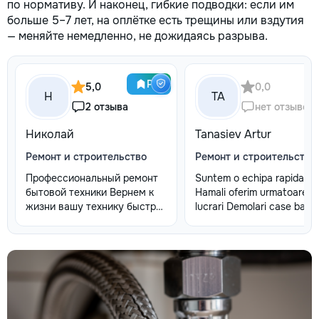
по нормативу. И наконец, гибкие подводки: если им
больше 5–7 лет, на оплётке есть трещины или вздутия
— меняйте немедленно, не дожидаясь разрыва.
Pro
5,0
0,0
Н
TA
2 отзыва
нет отзывов
Николай
Tanasiev Artur
Ремонт и строительство
Ремонт и строительство
Профессиональный ремонт
Suntem o echipa rapida de
бытовой техники Вернем к
Hamali oferim urmatoarele
жизни вашу технику быстро,
lucrari Demolari case balc
честно и с гарантией! Мои
vechii - Demolare fundatii,
главные преимущества: ⏱️
elemente din beton,ziduri.
Выезд на дом: Работаем во
demontarea acoperisului -
всех районах и пригородах.
Demontat confectii metalic
Мастер приедет в течение 1–
Decopertat pereti de
2 часов после заявки. 📉
tencuiala,gresie,faianta,gle
Цены ниже сервисных:
sapa - Decapare diferite