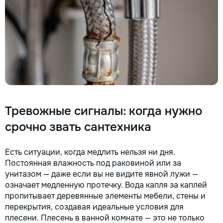
Работаем без посредников,
suprafete - Demontat
поэтому ремонт обойдется
parchet,sapă,teracota -
на 30–50% дешевле. ⚙️
Servicii curatenie subsol la
Оригинальные запчасти:
inaltime...
Используем только
проверенные или
качественные аналоги. Что я
ремонтирую 👕 Стиральные
и посудомоечные машины,
сушильные машины. 🍳
Электрические и
Тревожные сигналы: когда нужно
индукционные плиты,
духовые шкафы 🍲
срочно звать сантехника
Микроволновые печи,
вытяжки 🧹 Пылесосы и
мелкая бытовая техника
Есть ситуации, когда медлить нельзя ни дня.
Водонагреватели
Постоянная влажность под раковиной или за
Электропроводку и все что
унитазом — даже если вы не видите явной лужи —
связано с электрикой
означает медленную протечку. Вода капля за каплей
Сантехнические работы.
пропитывает деревянные элементы мебели, стены и
Ваша техника сломалась,
перекрытия, создавая идеальные условия для
искрит или не включается?
плесени. Плесень в ванной комнате — это не только
Не спешите покупать новую!