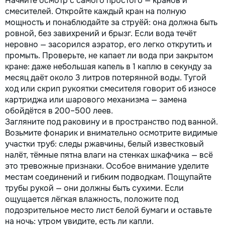
Начните осмотр с самого простого — кранов и
смесителей. Откройте каждый кран на полную
мощность и понаблюдайте за струёй: она должна быть
ровной, без завихрений и брызг. Если вода течёт
неровно — засорился аэратор, его легко открутить и
промыть. Проверьте, не капает ли вода при закрытом
кране: даже небольшая капель в 1 каплю в секунду за
месяц даёт около 3 литров потерянной воды. Тугой
ход или скрип рукоятки смесителя говорит об износе
картриджа или шарового механизма — замена
обойдётся в 200–500 леев.
Загляните под раковину и в пространство под ванной.
Возьмите фонарик и внимательно осмотрите видимые
участки труб: следы ржавчины, белый известковый
налёт, тёмные пятна влаги на стенках шкафчика — всё
это тревожные признаки. Особое внимание уделите
местам соединений и гибким подводкам. Пощупайте
трубы рукой — они должны быть сухими. Если
ощущается лёгкая влажность, положите под
подозрительное место лист белой бумаги и оставьте
на ночь: утром увидите, есть ли капли.