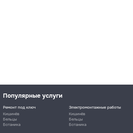
Популярные услуги
Ремонт под ключ
Электромонтажные работы
Кишинёв
Кишинёв
Бельцы
Бельцы
Ботаника
Ботаника