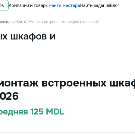
ов
Компании и товары
Найти мастера
Найти задания
Блог
тажные работы
Демонтаж встроенных шкафов и полок м2
ых шкафов и
монтаж встроенных шкаф
026
Средняя 125 MDL