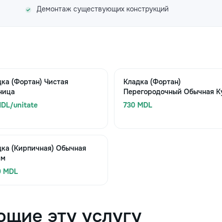
Демонтаж существующих конструкций
ка (Фортан) Чистая
Кладка (Фортан)
ница
Перегородочный Обычная Ку
DL/unitate
730 MDL
дка (Кирпичная) Обычная
 м
0 MDL
ющие эту услугу