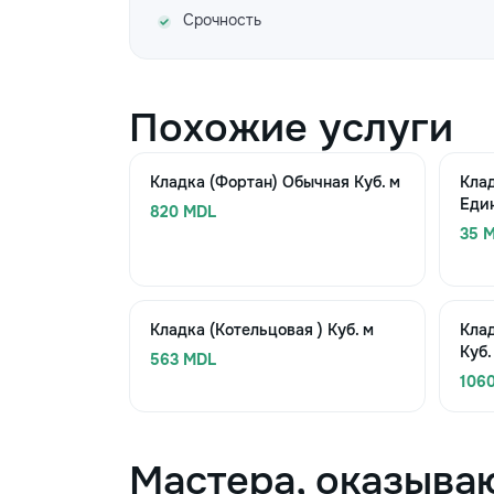
Срочность
Похожие услуги
Кладка (Фортан) Обычная Куб. м
Клад
Еди
820 MDL
35 M
Кладка (Котельцовая ) Куб. м
Кла
Куб.
563 MDL
106
Мастера, оказыва