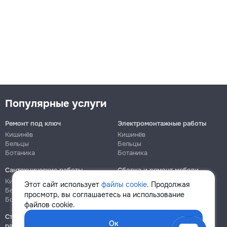
Популярные услуги
Ремонт под ключ
Электромонтажные работы
Кишинёв
Кишинёв
Бельцы
Бельцы
Ботаника
Ботаника
Сантехнические работы
Сборка и ремонт мебели
Кишинёв
Кишинёв
Этот сайт использует
файлы cookie
. Продолжая
Бельцы
Бельцы
просмотр, вы соглашаетесь на использование
Ботаника
Ботаника
файлов cookie.
Строительно-монтажные
Ок
работы