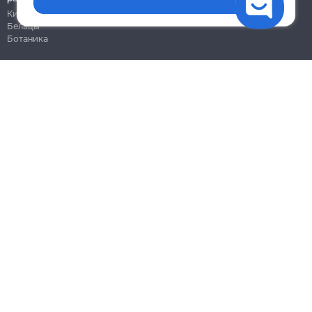
Кишинёв
Бельцы
Ботаника
Блог
Правила
Цены на услуги
Помощь
Политика конфиденциальности
Cookies
Напиши в поддержку
info@remont.md
SRL "Br Team Pro"