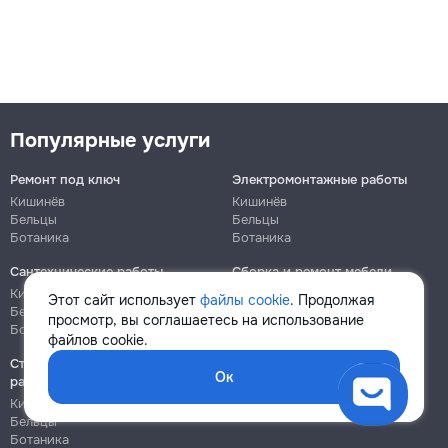
Популярные услуги
Ремонт под ключ
Электромонтажные работы
Кишинёв
Кишинёв
Бельцы
Бельцы
Ботаника
Ботаника
Сантехнические работы
Сборка и ремонт мебели
Кишинёв
Кишинёв
Этот сайт использует
файлы cookie
. Продолжая
Бельцы
Бельцы
просмотр, вы соглашаетесь на использование
Ботаника
Ботаника
файлов cookie.
Строительно-монтажные
Ок
работы
Кишинёв
Бельцы
Ботаника