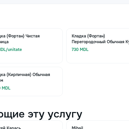
ка (Фортан) Чистая
Кладка (Фортан)
ница
Перегородочный Обычная Ку
DL/unitate
730 MDL
дка (Кирпичная) Обычная
 м
0 MDL
ющие эту услугу
гей Карась
Mihail