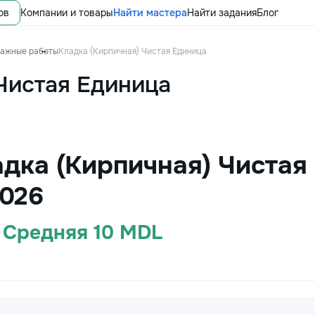
ов
Компании и товары
Найти мастера
Найти задания
Блог
тажные работы
Кладка (Кирпичная) Чистая Единица
Чистая Единица
адка (Кирпичная) Чистая
026
· Средняя 10 MDL