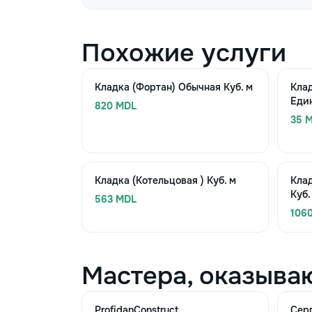
Похожие услуги
Кладка (Фортан) Обычная Куб. м
Клад
Еди
820 MDL
35 M
Кладка (Котельцовая ) Куб. м
Кла
Куб.
563 MDL
106
Мастера, оказыва
ProfidanConstruct
Сер