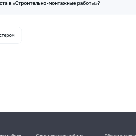
иста в «Строительно-монтажные работы»?
астером
ные работы
Сантехнические работы
Сборка и ремон