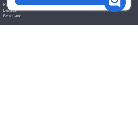
Кишинёв
Бельцы
Ботаника
Блог
Правила
Цены на услуги
Помощь
Политика конфиденциальности
Cookies
Напиши в поддержку
info@remont.md
SRL "Br Team Pro"