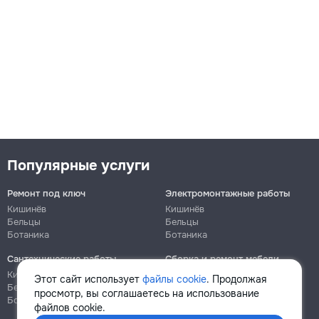
Популярные услуги
Ремонт под ключ
Электромонтажные работы
Кишинёв
Кишинёв
Бельцы
Бельцы
Ботаника
Ботаника
Сантехнические работы
Сборка и ремонт мебели
Кишинёв
Кишинёв
Этот сайт использует
файлы cookie
. Продолжая
Бельцы
Бельцы
просмотр, вы соглашаетесь на использование
Ботаника
Ботаника
файлов cookie.