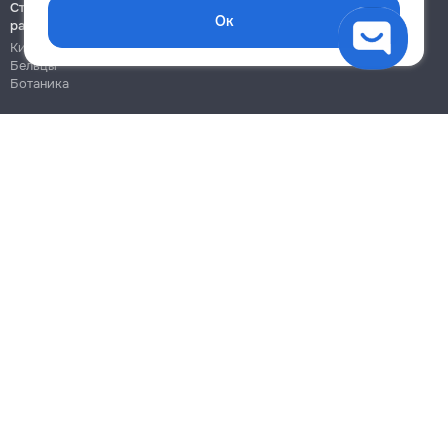
Строительно-монтажные
Ок
работы
Кишинёв
Бельцы
Ботаника
Блог
Правила
Цены на услуги
Помощь
Политика конфиденциальности
Cookies
Напиши в поддержку
info@remont.md
SRL "Br Team Pro"