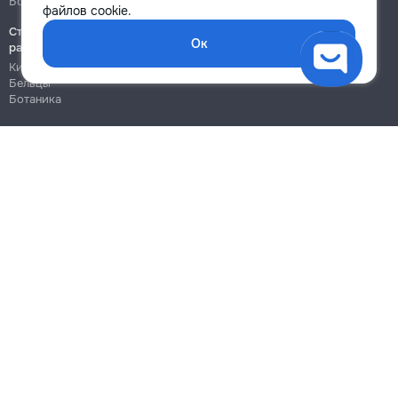
Ботаника
Ботаника
файлов cookie.
Строительно-монтажные
Ок
работы
Кишинёв
Бельцы
Ботаника
Блог
Правила
Цены на услуги
Помощь
Политика конфиденциальности
Cookies
Напиши в поддержку