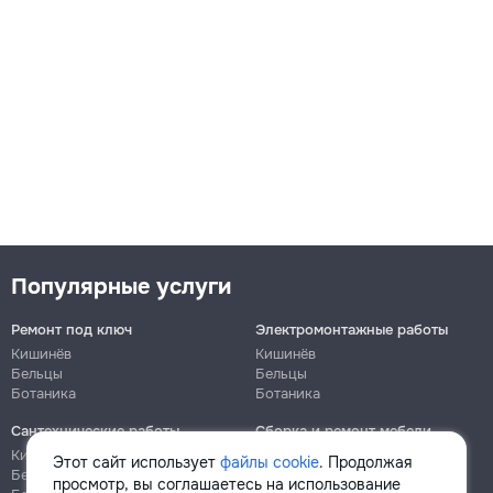
Популярные услуги
Ремонт под ключ
Электромонтажные работы
Кишинёв
Кишинёв
Бельцы
Бельцы
Ботаника
Ботаника
Сантехнические работы
Сборка и ремонт мебели
Кишинёв
Кишинёв
Этот сайт использует
файлы cookie
. Продолжая
Бельцы
Бельцы
просмотр, вы соглашаетесь на использование