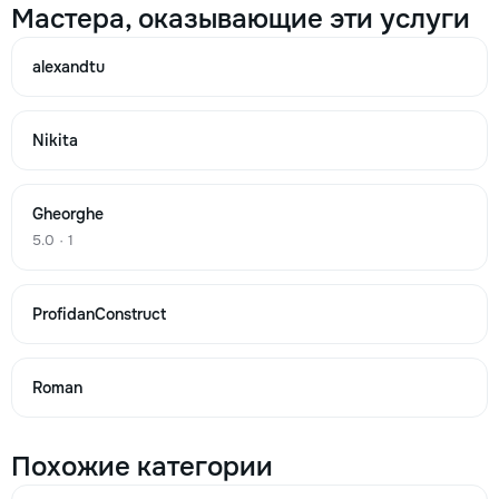
Мастера, оказывающие эти услуги
alexandtu
Косметический ремонт
338
Nikita
1150
Gheorghe
1784
5.0 · 1
m²
ProfidanConstruct
→
Roman
Ремонт квартир косметический м2
338
Похожие категории