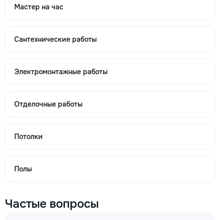
1150
Мастер на час
1784
Сантехнические работы
m²
→
Электромонтажные работы
Отделочные работы
Евроремонт квартиры м2
450
Потолки
1564
2207
Полы
m²
Частые вопросы
→