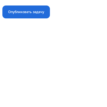
2260
Опубликовать задачу
m²
→
Ремонт спальни м2
507
1363
1479
m²
→