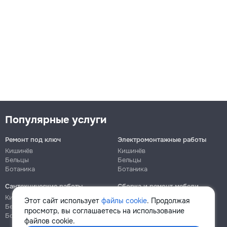
Ремонт гостиной м2
581
1334
1430
m²
Популярные услуги
→
Ремонт под ключ
Электромонтажные работы
Кишинёв
Кишинёв
Бельцы
Бельцы
Ботаника
Ботаника
Ремонт детской комнаты м2
Сантехнические работы
Сборка и ремонт мебели
Кишинёв
Кишинёв
484
Этот сайт использует
файлы cookie
. Продолжая
Бельцы
Бельцы
просмотр, вы соглашаетесь на использование
Ботаника
Ботаника
1142
файлов cookie.