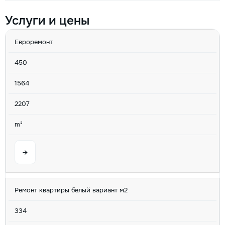
Услуги и цены
УСЛУГА
MIN
AVG
MAX
U/M
Евроремонт
450
1564
2207
m²
→
Ремонт квартиры белый вариант м2
334