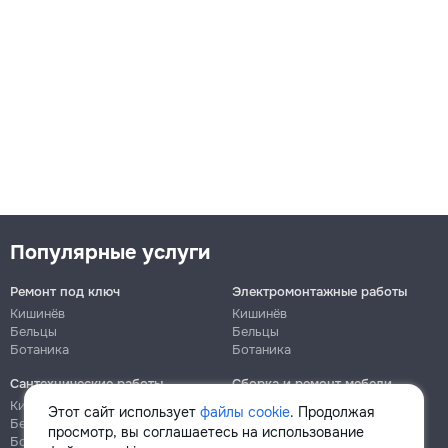
Популярные услуги
Ремонт под ключ
Электромонтажные работы
Кишинёв
Кишинёв
Бельцы
Бельцы
Ботаника
Ботаника
Сантехнические работы
Сборка и ремонт мебели
Кишинёв
Кишинёв
Этот сайт использует
файлы cookie
. Продолжая
Бельцы
Бельцы
просмотр, вы соглашаетесь на использование
Ботаника
Ботаника