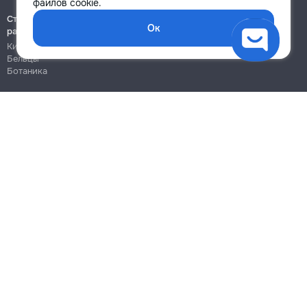
файлов cookie.
Строительно-монтажные
Ок
работы
Кишинёв
Бельцы
Ботаника
Блог
Правила
Цены на услуги
Помощь
Политика конфиденциальности
Cookies
Напиши в поддержку
info@remont.md