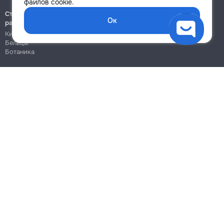
файлов cookie.
Строительно-монтажные
Ок
работы
Кишинёв
Бельцы
Ботаника
Блог
Правила
Цены на услуги
Помощь
Политика конфиденциальности
Cookies
Напиши в поддержку
info@remont.md