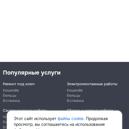
Популярные услуги
Ремонт под ключ
Электромонтажные работы
Кишинёв
Кишинёв
Бельцы
Бельцы
Ботаника
Ботаника
Сантехнические работы
Сборка и ремонт мебели
Кишинёв
Кишинёв
Этот сайт использует
файлы cookie
. Продолжая
Бельцы
Бельцы
просмотр, вы соглашаетесь на использование
Ботаника
Ботаника