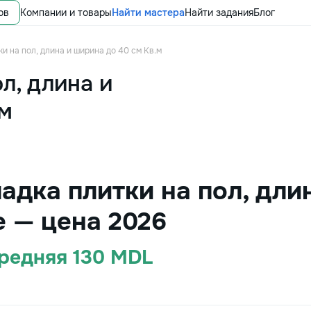
ов
Компании и товары
Найти мастера
Найти задания
Блог
ки на пол, длина и ширина до 40 см Кв.м
л, длина и
.м
адка плитки на пол, дли
е — цена 2026
Средняя 130 MDL