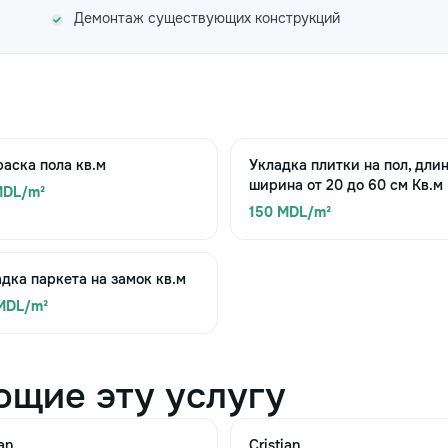
Демонтаж существующих конструкций
аска пола кв.м
Укладка плитки на пол, длин
ширина от 20 до 60 см Кв.м
MDL/m²
150 MDL/m²
дка паркета на замок кв.м
 MDL/m²
ющие эту услугу
an
Cristian