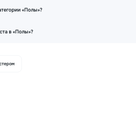
категории «Полы»?
ста в «Полы»?
астером