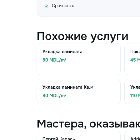
Срочность
Похожие услуги
Укладка ламината
Покр
80 MDL/m²
45 
Укладка ламината Кв.м
Укла
80 MDL/m²
110
Мастера, оказыва
Сергей Карась
Adri