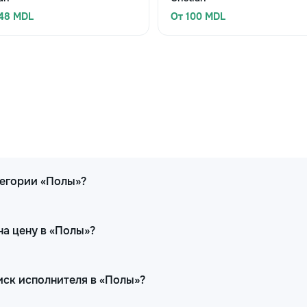
148 MDL
От 100 MDL
тегории «Полы»?
на цену в «Полы»?
иск исполнителя в «Полы»?