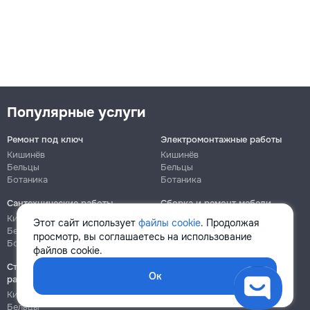
Популярные услуги
Ремонт под ключ
Электромонтажные работы
Кишинёв
Кишинёв
Бельцы
Бельцы
Ботаника
Ботаника
Сантехнические работы
Сборка и ремонт мебели
Кишинёв
Кишинёв
Этот сайт использует
файлы cookie
. Продолжая
Бельцы
Бельцы
просмотр, вы соглашаетесь на использование
Ботаника
Ботаника
файлов cookie.
Строительно-монтажные
Ок
работы
Кишинёв
Бельцы