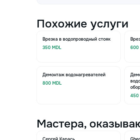
Похожие услуги
Врезка в водопроводный стояк
Врез
350 MDL
600
Демонтаж водонагревателей
Дем
вод
800 MDL
обо
450
Мастера, оказыва
Сергей Карась
Ghe