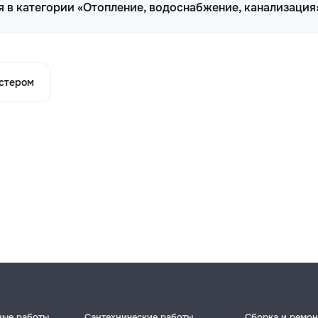
 в категории «Отопление, водоснабжение, канализация
астером
ные работы
Сантехнические работы
Сборка и ремон