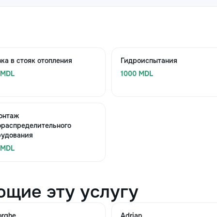
ка в стояк отопления
Гидроиспытания
 MDL
1000 MDL
онтаж
ораспределительного
рудования
 MDL
ющие эту услугу
orghe
Adrian