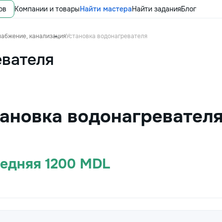
ов
Компании и товары
Найти мастера
Найти задания
Блог
набжение, канализация
Установка водонагревателя
евателя
тановка водонагревател
редняя 1200 MDL