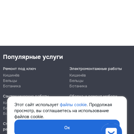
Популярные услуги
Ремонт под ключ
Электромонтажные работы
Кишинёв
Кишинёв
Бельцы
Бельцы
Ботаника
Ботаника
Сантехнические работы
Сборка и ремонт мебели
Кишинёв
Кишинёв
Этот сайт использует
файлы cookie
. Продолжая
Бельцы
Бельцы
просмотр, вы соглашаетесь на использование
Ботаника
Ботаника
файлов cookie.
Строительно-монтажные
Ок
работы