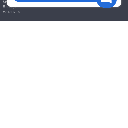
Кишинёв
Бельцы
Ботаника
Блог
Правила
Цены на услуги
Помощь
Политика конфиденциальности
Cookies
Напиши в поддержку
info@remont.md
SRL "Br Team Pro"