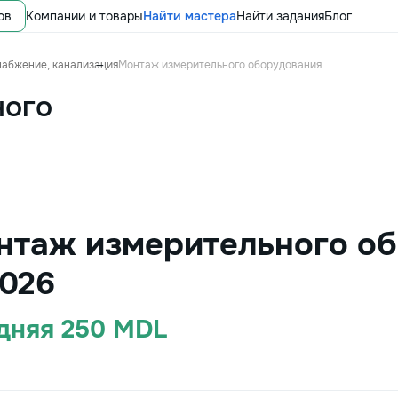
ов
Компании и товары
Найти мастера
Найти задания
Блог
набжение, канализация
Монтаж измерительного оборудования
ного
нтаж измерительного о
026
едняя 250 MDL