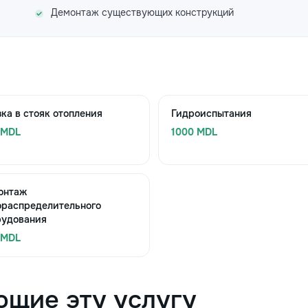
Демонтаж существующих конструкций
ка в стояк отопления
Гидроиспытания
 MDL
1000 MDL
онтаж
ораспределительного
рудования
 MDL
ющие эту услугу