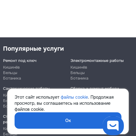
Популярные услуги
Ремонт под ключ
Электромонтажные работы
Кишинёв
Кишинёв
Бельцы
Бельцы
Ботаника
Ботаника
Сантехнические работы
Сборка и ремонт мебели
Кишинёв
Кишинёв
Этот сайт использует
файлы cookie
. Продолжая
Бельцы
Бельцы
просмотр, вы соглашаетесь на использование
Ботаника
Ботаника
файлов cookie.
Строительно-монтажные
Ок
работы
Кишинёв
Бельцы