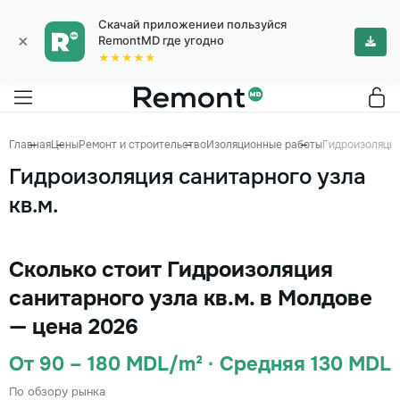
Скачай приложениеи пользуйся
×
RemontMD где угодно
★★★★★
Главная
Цены
Ремонт и строительство
Изоляционные работы
Гидроизоляция
Гидроизоляция санитарного узла
кв.м.
Сколько стоит Гидроизоляция
санитарного узла кв.м. в Молдове
— цена 2026
От 90 – 180 MDL/m² · Средняя 130 MDL
По обзору рынка