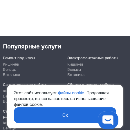
Популярные услуги
Ремонт под ключ
Электромонтажные работы
Кишинёв
Кишинёв
Бельцы
Бельцы
Ботаника
Ботаника
Сантехнические работы
Сборка и ремонт мебели
Кишинёв
Кишинёв
Этот сайт использует
файлы cookie
. Продолжая
Бельцы
Бельцы
просмотр, вы соглашаетесь на использование
Ботаника
Ботаника
файлов cookie.
Строительно-монтажные
Ок
работы
Кишинёв
Бельцы