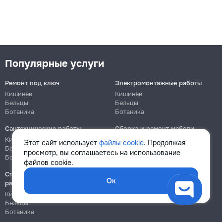
Популярные услуги
Ремонт под ключ
Электромонтажные работы
Кишинёв
Кишинёв
Бельцы
Бельцы
Ботаника
Ботаника
Сантехнические работы
Сборка и ремонт мебели
Кишинёв
Кишинёв
Этот сайт использует
файлы cookie
. Продолжая
Бельцы
Бельцы
просмотр, вы соглашаетесь на использование
Ботаника
Ботаника
файлов cookie.
Строительно-монтажные
Ок
работы
Кишинёв
Бельцы
Ботаника