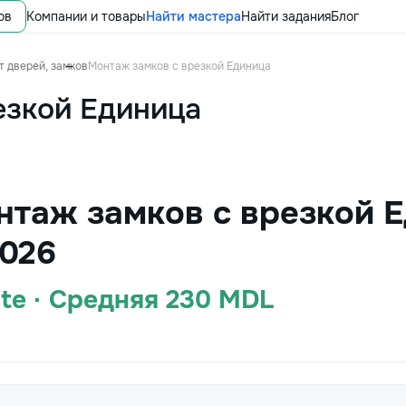
ов
Компании и товары
Найти мастера
Найти задания
Блог
т дверей, замков
Монтаж замков с врезкой Единица
езкой Единица
нтаж замков с врезкой 
026
ate · Средняя 230 MDL