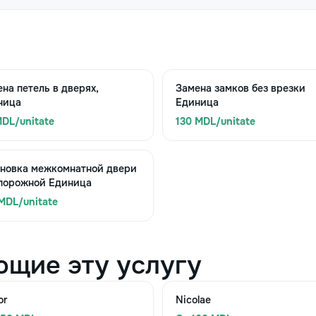
на петель в дверях,
Замена замков без врезки
ница
Единица
DL/unitate
130 MDL/unitate
ановка межкомнатной двери
 порожной Единица
MDL/unitate
ющие эту услугу
or
Nicolae