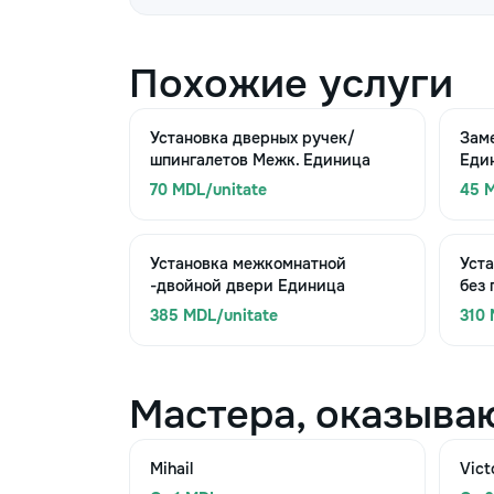
Похожие услуги
Установка дверных ручек/
Заме
шпингалетов Межк. Единица
Еди
70 MDL/unitate
45 M
Установка межкомнатной
Уст
-двойной двери Единица
без
385 MDL/unitate
310 
Мастера, оказыва
Mihail
Vict