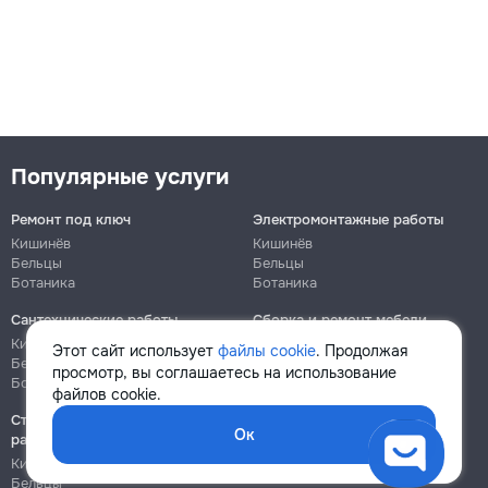
Популярные услуги
Ремонт под ключ
Электромонтажные работы
Кишинёв
Кишинёв
Бельцы
Бельцы
Ботаника
Ботаника
Сантехнические работы
Сборка и ремонт мебели
Кишинёв
Кишинёв
Этот сайт использует
файлы cookie
. Продолжая
Бельцы
Бельцы
просмотр, вы соглашаетесь на использование
Ботаника
Ботаника
файлов cookie.
Строительно-монтажные
Ок
работы
Кишинёв
Бельцы