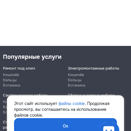
Популярные услуги
Ремонт под ключ
Электромонтажные работы
Кишинёв
Кишинёв
Бельцы
Бельцы
Ботаника
Ботаника
Сантехнические работы
Сборка и ремонт мебели
Кишинёв
Кишинёв
Этот сайт использует
файлы cookie
. Продолжая
Бельцы
Бельцы
просмотр, вы соглашаетесь на использование
Ботаника
Ботаника
файлов cookie.
Строительно-монтажные
Ок
работы