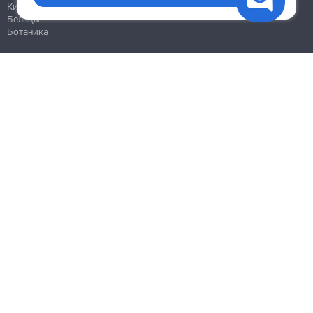
Кишинёв
Бельцы
Ботаника
Блог
Правила
Цены на услуги
Помощь
Политика конфиденциальности
Cookies
Напиши в поддержку
info@remont.md
SRL "Br Team Pro"