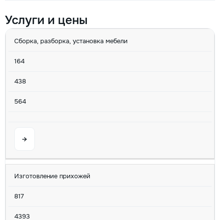
Услуги и цены
УСЛУГА
MIN
AVG
MAX
U/M
Сборка, разборка, установка мебели
164
438
564
→
Изготовление прихожей
817
4393