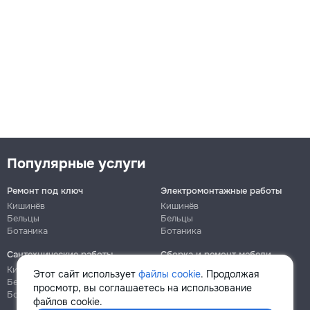
Популярные услуги
Ремонт под ключ
Электромонтажные работы
Кишинёв
Кишинёв
Бельцы
Бельцы
Ботаника
Ботаника
Сантехнические работы
Сборка и ремонт мебели
Кишинёв
Кишинёв
Этот сайт использует
файлы cookie
. Продолжая
Бельцы
Бельцы
просмотр, вы соглашаетесь на использование
Ботаника
Ботаника
файлов cookie.