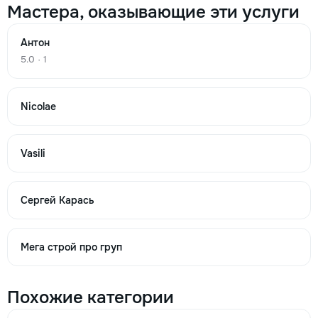
Мастера, оказывающие эти услуги
Изготовление кухни п.м.
Антон
992
5.0 · 1
4791
Nicolae
11207
m.l.
Vasili
→
Сергей Карась
Перетяжка кресла
Мега строй про груп
288
563
Похожие категории