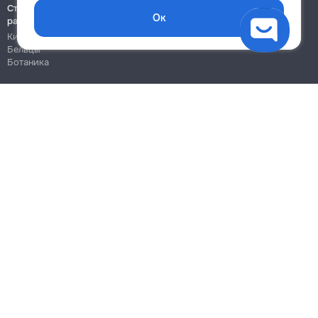
Строительно-монтажные
Ок
работы
Кишинёв
Бельцы
Ботаника
Блог
Правила
Цены на услуги
Помощь
Политика конфиденциальности
Cookies
Напиши в поддержку
info@remont.md